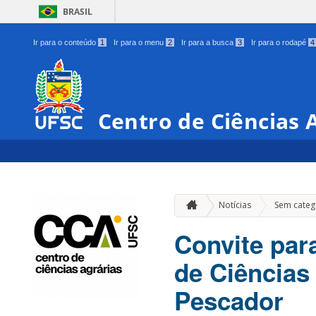
BRASIL
Ir para o conteúdo
1
Ir para o menu
2
Ir para a busca
3
Ir para o rodapé
4
Centro de Ciências 
Notícias
Sem categ
Convite par
de Ciências
Pescador