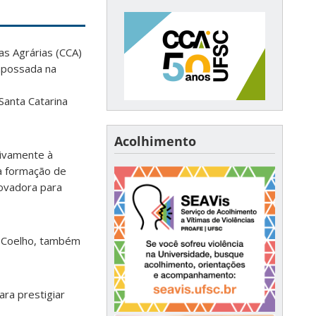
s Agrárias (CCA)
empossada na
Santa Catarina
Acolhimento
sivamente à
a formação de
novadora para
 Coelho, também
ra prestigiar