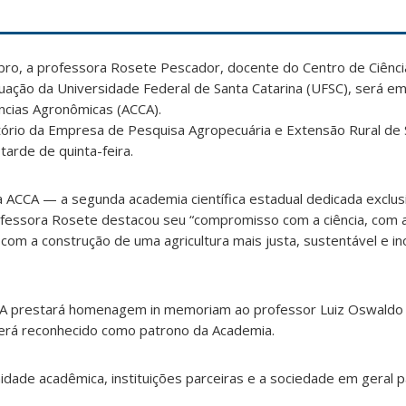
ro, a professora Rosete Pescador, docente do Centro de Ciência
duação da Universidade Federal de Santa Catarina (UFSC), será 
ncias Agronômicas (ACCA).
tório da Empresa de Pesquisa Agropecuária e Extensão Rural de 
 tarde de quinta-feira.
a ACCA — a segunda academia científica estadual dedicada exclu
ofessora Rosete destacou seu “compromisso com a ciência, com 
e com a construção de uma agricultura mais justa, sustentável e i
A prestará homenagem in memoriam ao professor Luiz Oswaldo
erá reconhecido como patrono da Academia.
ade acadêmica, instituições parceiras e a sociedade em geral pa