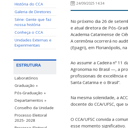
24/09/2025 14:34
História do CCA
Galeria de Diretores
Série: Gente que faz
No próximo dia 26 de setemb
nossa história
e atual diretora de Pós-Gra
Conheça o CCA
Academia Catarinense de Ciê
Unidades Externas e
A cerimônia ocorrerá no audi
Experimentais
(Epagri), em Florianópolis, na
Ao assumir a Cadeira nº 11 d
ESTRUTURA
Agronomia no Brasil —, a pr
profissionais de excelência 
Laboratórios
Santa Catarina e o Brasil”.
Graduação »
Pós-Graduação »
Na mesma solenidade, a ACC
Departamentos »
docente do CCA/UFSC, que s
Conselho da Unidade
Processo Eleitoral
O CCA/UFSC convida a comunid
2025- 2028
esse momento significativo.
Processo Eleitoral