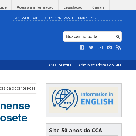
cipe
Acesso à informação
Legislação
Canais
ACESSIBILIDADE
ALTO CONTRASTE
MAPA DO SITE
Área Restrita
Administradores do Site
icas da docente Rosete Pescador
inense
osete
Site 50 anos do CCA