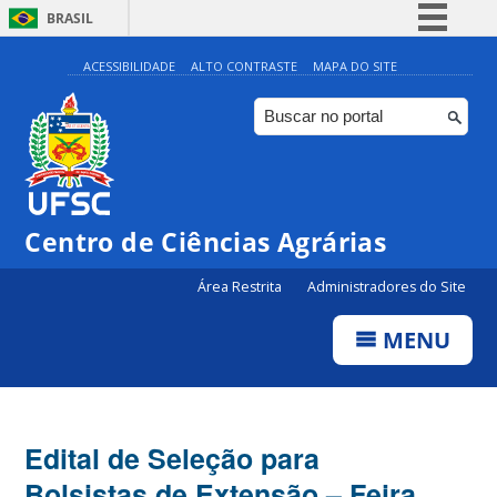
BRASIL
Simplifique!
ACESSIBILIDADE
ALTO CONTRASTE
MAPA DO SITE
Comunica BR
Participe
Acesso à informação
Legislação
Centro de Ciências Agrárias
Canais
Área Restrita
Administradores do Site
MENU
Edital de Seleção para
Bolsistas de Extensão – Feira