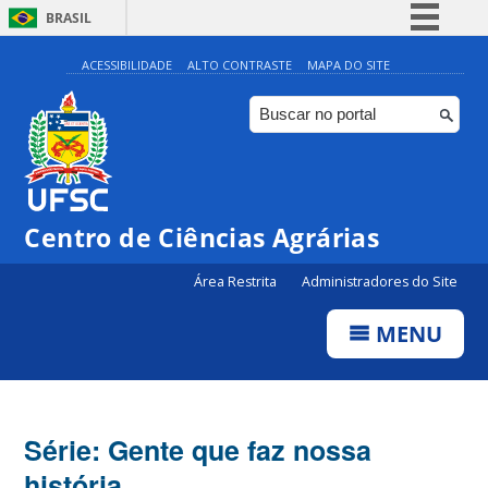
BRASIL
Simplifique!
ACESSIBILIDADE
ALTO CONTRASTE
MAPA DO SITE
Comunica BR
Participe
Acesso à informação
Legislação
Centro de Ciências Agrárias
Canais
Área Restrita
Administradores do Site
MENU
Série: Gente que faz nossa
história