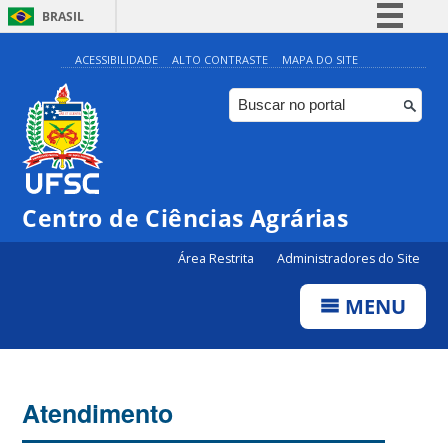
BRASIL
Simplifique!
ACESSIBILIDADE
ALTO CONTRASTE
MAPA DO SITE
Comunica BR
Participe
Acesso à informação
Legislação
Centro de Ciências Agrárias
Canais
Área Restrita
Administradores do Site
MENU
Atendimento