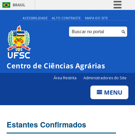
BRASIL
Simplifique!
ACESSIBILIDADE
ALTO CONTRASTE
MAPA DO SITE
Comunica BR
Participe
Acesso à informação
Legislação
Centro de Ciências Agrárias
Canais
Área Restrita
Administradores do Site
MENU
Estantes Confirmados