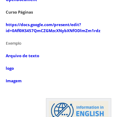
Curso Páginas
https://docs.google.com/present/edit?
id=0Afl0KS457QmCZGMzcXNybXNfODlmZm1rdzhmcg&hl
Exemplo
Arquivo de texto
logo
Imagem