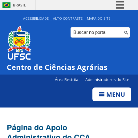
BRASIL
Simplifique!
ACESSIBILIDADE
ALTO CONTRASTE
MAPA DO SITE
Comunica BR
Participe
Acesso à informação
Legislação
Centro de Ciências Agrárias
Canais
Área Restrita
Administradores do Site
MENU
Página do Apoio
Administrativo do CCA