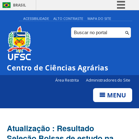
BRASIL
Simplifique!
ACESSIBILIDADE
ALTO CONTRASTE
MAPA DO SITE
Comunica BR
Participe
Acesso à informação
Legislação
Centro de Ciências Agrárias
Canais
Área Restrita
Administradores do Site
MENU
Atualização : Resultado
Seleção Bolsas de estudo na