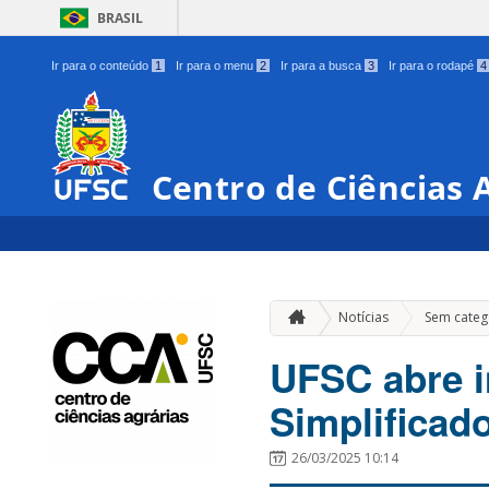
BRASIL
Ir para o conteúdo
1
Ir para o menu
2
Ir para a busca
3
Ir para o rodapé
4
Centro de Ciências 
Notícias
Sem categ
UFSC abre i
Simplificad
26/03/2025 10:14